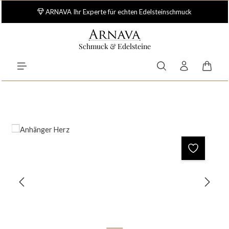
Zum Hauptinhalt springen
Lieferant des Fachhandels - Über 15.000 Artikel auf Lager
ARNAVA Ihr Experte für echten Edelsteinschmuck
Schmuck & Edelsteine
Waren
Bildergalerie überspringen