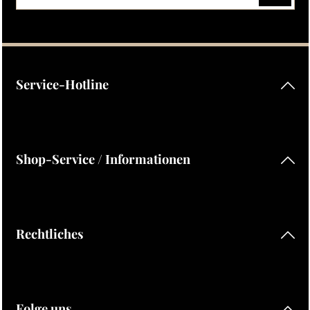
Datenschutz
Die mit einem Stern (*) markierten Felder sind Pflichtfelder.
Ich habe die
Datenschutzbestimmungen
zur Kenntnis
genommen und die
AGB
gelesen und bin mit ihnen
einverstanden.
Service-Hotline
Shop-Service / Informationen
Rechtliches
Folge uns