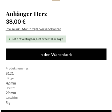
Anhänger Herz
Regulärer Preis:
38,00 €
Preise inkl. MwSt. zzgl. Versandkosten
Sofort verfügbar, Lieferzeit: 3-4 Tage
In den Warenkorb
Produktnummer:
S121
Länge:
42 mm
Breite:
29 mm
Gewicht:
5 g