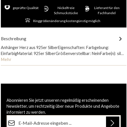
geprüfte Qualität
Nickelfreie
Lieferant für den
Schmuckstücke
Fachhandel
Ringgrößenänderung kostengünstig möglich
Beschreibung
Anhänger Herz aus 925er SilberEigenschaften: Farbgebung:
EinfarbigMaterial: 925er SilberGrößenverstellbar: NeinFarbe(n): sil…
Mehr
Abonnieren Sie jetzt unseren regelmäßig erscheinenden
Newsletter, um rechtzeitig über neue Produkte und Angebote
informiert zu werden.
E-Mail-Adresse*