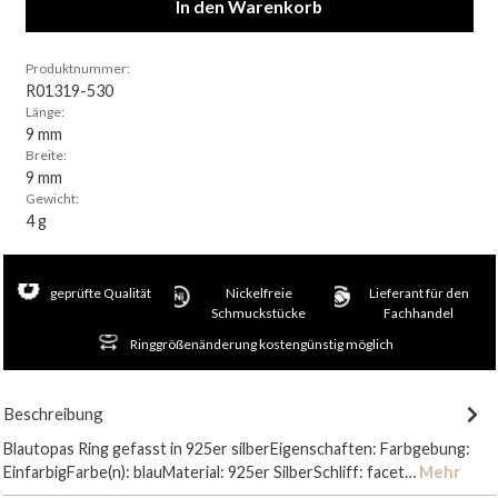
In den Warenkorb
Produktnummer:
R01319-530
Länge:
9 mm
Breite:
9 mm
Gewicht:
4 g
geprüfte Qualität
Nickelfreie
Lieferant für den
Schmuckstücke
Fachhandel
Ringgrößenänderung kostengünstig möglich
Beschreibung
Blautopas Ring gefasst in 925er silberEigenschaften: Farbgebung:
EinfarbigFarbe(n): blauMaterial: 925er SilberSchliff: facet…
Mehr