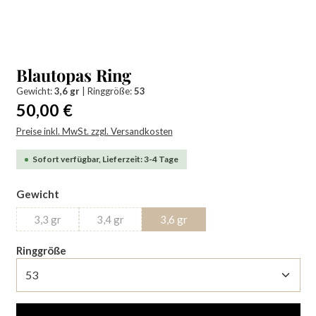
Blautopas Ring
Gewicht:
3,6 gr
|
Ringgröße:
53
Regulärer Preis:
50,00 €
Preise inkl. MwSt. zzgl. Versandkosten
Sofort verfügbar, Lieferzeit: 3-4 Tage
auswählen
Gewicht
3,3 gr
3,4 gr
3,6 gr
(Diese Option ist zurzeit nicht verfügbar.)
(Diese Option ist zurzeit nicht verfügbar.)
auswählen
Ringgröße