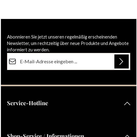
Abonnieren Sie jetzt unseren regelmäßig erscheinenden
Newsletter, um rechtzeitig über neue Produkte und Angebote
informiert zu werden.
E-Mail-Adresse*
Datenschutz
Die mit einem Stern (*) markierten Felder sind Pflichtfelder.
Ich habe die
Datenschutzbestimmungen
zur Kenntnis
genommen und die
AGB
gelesen und bin mit ihnen
einverstanden.
Service-Hotline
Shop-Service / Informationen