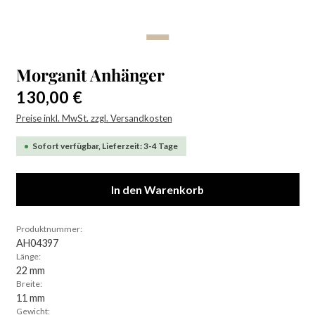
Morganit Anhänger
Regulärer Preis:
130,00 €
Preise inkl. MwSt. zzgl. Versandkosten
Sofort verfügbar, Lieferzeit: 3-4 Tage
In den Warenkorb
Produktnummer:
AH04397
Länge:
22 mm
Breite:
11 mm
Gewicht: