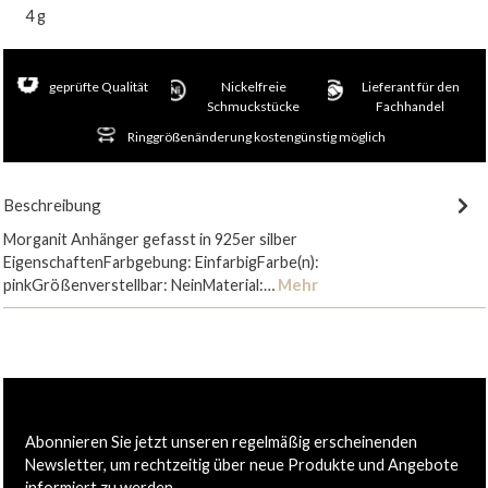
4 g
geprüfte Qualität
Nickelfreie
Lieferant für den
Schmuckstücke
Fachhandel
Ringgrößenänderung kostengünstig möglich
Beschreibung
Morganit Anhänger gefasst in 925er silber
EigenschaftenFarbgebung: EinfarbigFarbe(n):
pinkGrößenverstellbar: NeinMaterial:…
Mehr
Abonnieren Sie jetzt unseren regelmäßig erscheinenden
Newsletter, um rechtzeitig über neue Produkte und Angebote
informiert zu werden.