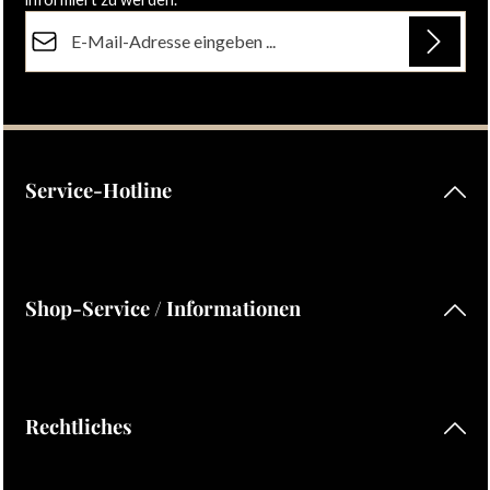
E-Mail-Adresse*
Datenschutz
Die mit einem Stern (*) markierten Felder sind Pflichtfelder.
Ich habe die
Datenschutzbestimmungen
zur Kenntnis
genommen und die
AGB
gelesen und bin mit ihnen
einverstanden.
Service-Hotline
Shop-Service / Informationen
Rechtliches