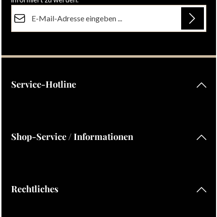
E-Mail-Adresse*
Datenschutz
Die mit einem Stern (*) markierten Felder sind Pflichtfelder.
Ich habe die
Datenschutzbestimmungen
zur Kenntnis
genommen und die
AGB
gelesen und bin mit ihnen
einverstanden.
Service-Hotline
Shop-Service / Informationen
Rechtliches