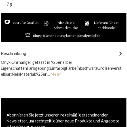
7 g
geprüfte Qualität
Nickelfreie
Lieferant für den
Schmuckstücke
Fachhandel
Ringgrößenänderung kostengünstig möglich
Beschreibung
Onyx Ohrhänger gefasst in 925er silber
EigenschaftenFarbgebung:EinfarbigFarbe(n):schwarzGrößenverst
ellbar:NeinMaterial:925er…
Mehr
Abonnieren Sie jetzt unseren regelmäßig erscheinenden
Newsletter, um rechtzeitig über neue Produkte und Angebote
informiert zu werden.