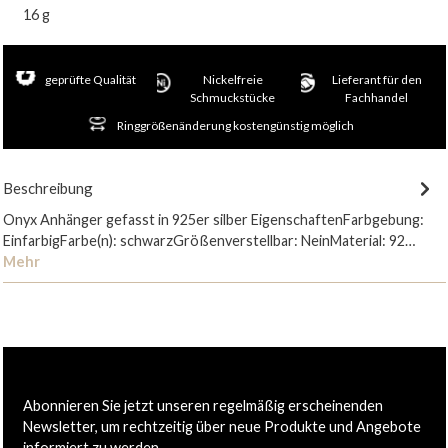
16 g
geprüfte Qualität
Nickelfreie
Lieferant für den
Schmuckstücke
Fachhandel
Ringgrößenänderung kostengünstig möglich
Beschreibung
Onyx Anhänger gefasst in 925er silber EigenschaftenFarbgebung:
EinfarbigFarbe(n): schwarzGrößenverstellbar: NeinMaterial: 92…
Mehr
Abonnieren Sie jetzt unseren regelmäßig erscheinenden
Newsletter, um rechtzeitig über neue Produkte und Angebote
informiert zu werden.