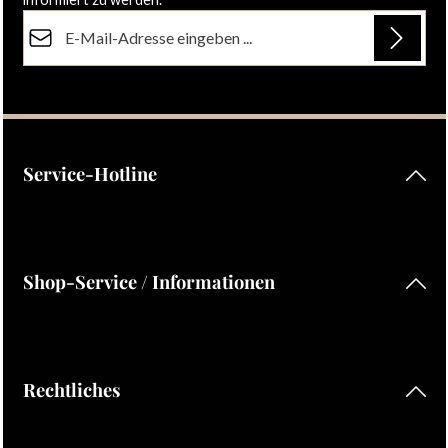
E-Mail-Adresse*
Datenschutz
Die mit einem Stern (*) markierten Felder sind Pflichtfelder.
Ich habe die
Datenschutzbestimmungen
zur Kenntnis
genommen und die
AGB
gelesen und bin mit ihnen
einverstanden.
Service-Hotline
Shop-Service / Informationen
Rechtliches