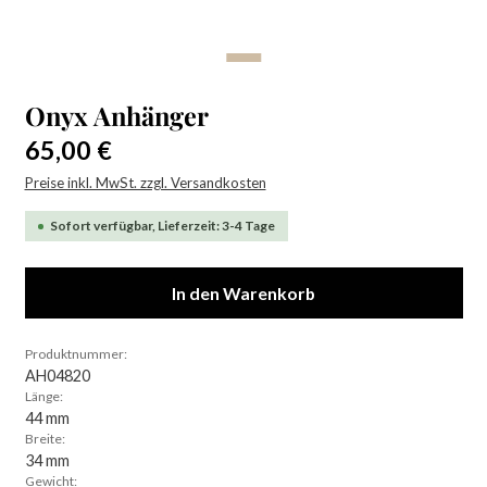
Onyx Anhänger
Regulärer Preis:
65,00 €
Preise inkl. MwSt. zzgl. Versandkosten
Sofort verfügbar, Lieferzeit: 3-4 Tage
In den Warenkorb
Produktnummer:
AH04820
Länge:
44 mm
Breite:
34 mm
Gewicht: