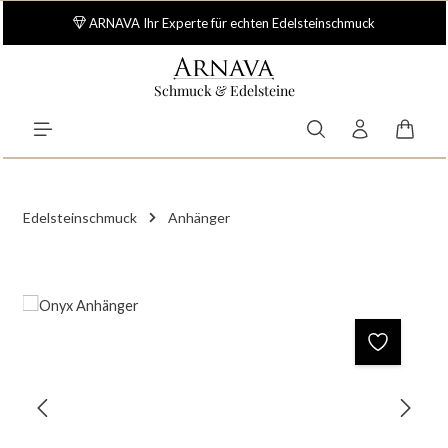
Zum Hauptinhalt springen
ARNAVA Ihr Experte für echten Edelsteinschmuck
Schmuck & Edelsteine
Waren
Edelsteinschmuck
Anhänger
Bildergalerie überspringen