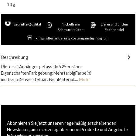
13 g
geprüfte Qualität
Nickelfreie
Lieferant für den
Schmuckstücke
Fachhandel
Ringgrößenänderung kostengünstig möglich
Beschreibung
Pietersit Anhänger gefasst in 925er silber
EigenschaftenFarbgebung:MehrfarbigFarbe(n):
multiGrößenverstellbar: NeinMaterial:…
Mehr
Abonnieren Sie jetzt unseren regelmäßig erscheinenden
Newsletter, um rechtzeitig über neue Produkte und Angebote
informiert zu werden.