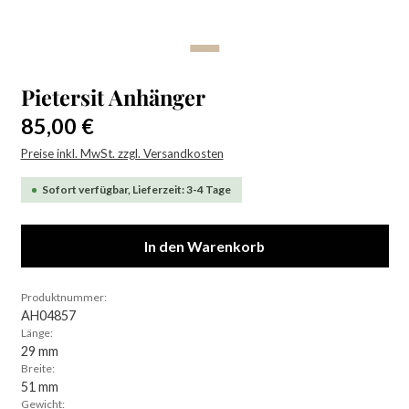
Pietersit Anhänger
Regulärer Preis:
85,00 €
Preise inkl. MwSt. zzgl. Versandkosten
Sofort verfügbar, Lieferzeit: 3-4 Tage
In den Warenkorb
Produktnummer:
AH04857
Länge:
29 mm
Breite:
51 mm
Gewicht: