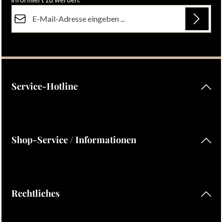
E-Mail-Adresse*
Datenschutz
Die mit einem Stern (*) markierten Felder sind Pflichtfelder.
Ich habe die
Datenschutzbestimmungen
zur Kenntnis
genommen und die
AGB
gelesen und bin mit ihnen
einverstanden.
Service-Hotline
Shop-Service / Informationen
Rechtliches