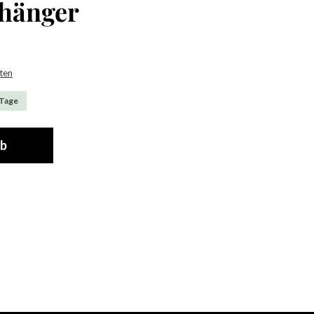
nhänger
sten
 Tage
rb