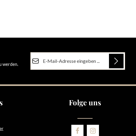
E-Mail-Adresse*
u werden.
Datenschutz
Die mit einem Stern (*) markierten Felder sind
Ich habe die
Datenschutzbestimmungen
zur
Pflichtfelder.
Kenntnis genommen und die
AGB
gelesen und
bin mit ihnen einverstanden.
s
Folge uns
er