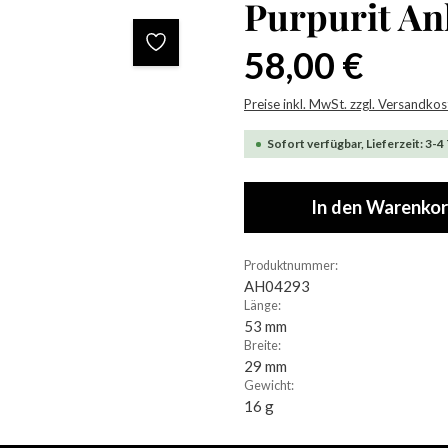
Purpurit A
Regulärer Preis:
58,00 €
Preise inkl. MwSt. zzgl. Versandko
Sofort verfügbar, Lieferzeit: 3-4
In den Warenko
Produktnummer:
AH04293
Länge:
53 mm
Breite:
29 mm
Gewicht:
16 g