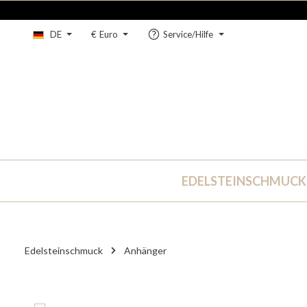
um Hauptinhalt springen
Zur Hauptnavigation springen
DE
€
Euro
Service/Hilfe
EDELSTEINSCHMUCK
Edelsteinschmuck
Anhänger