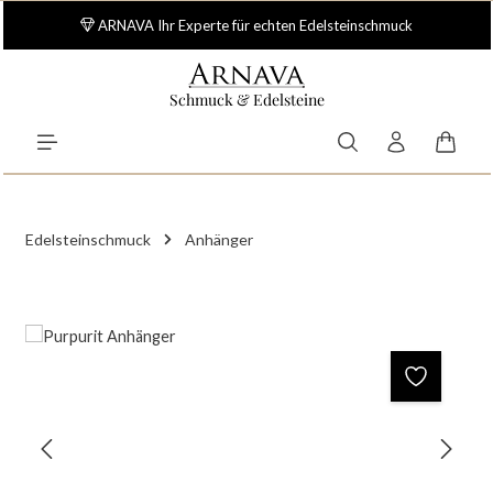
Zum Hauptinhalt springen
Lieferant des Fachhandels - Über 15.000 Artikel auf Lager
ARNAVA Ihr Experte für echten Edelsteinschmuck
Schmuck & Edelsteine
Waren
Edelsteinschmuck
Anhänger
Bildergalerie überspringen