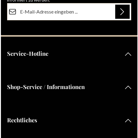
E-Mail-Adresse*
Datenschutz
Die mit einem Stern (*) markierten Felder sind Pflichtfelder.
Ich habe die
Datenschutzbestimmungen
zur Kenntnis
genommen und die
AGB
gelesen und bin mit ihnen
einverstanden.
Service-Hotline
Shop-Service / Informationen
Rechtliches