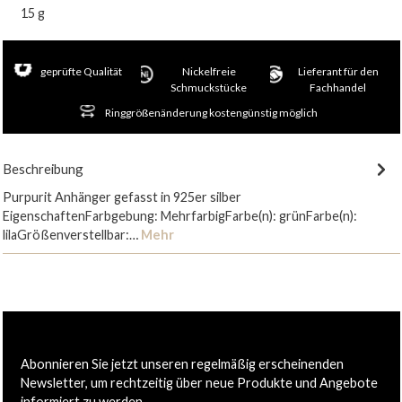
15 g
geprüfte Qualität
Nickelfreie
Lieferant für den
Schmuckstücke
Fachhandel
Ringgrößenänderung kostengünstig möglich
Beschreibung
Purpurit Anhänger gefasst in 925er silber
EigenschaftenFarbgebung: MehrfarbigFarbe(n): grünFarbe(n):
lilaGrößenverstellbar:…
Mehr
Abonnieren Sie jetzt unseren regelmäßig erscheinenden
Newsletter, um rechtzeitig über neue Produkte und Angebote
informiert zu werden.