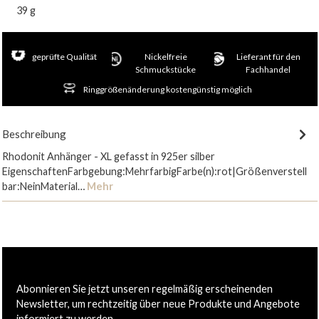
39 g
geprüfte Qualität
Nickelfreie
Lieferant für den
Schmuckstücke
Fachhandel
Ringgrößenänderung kostengünstig möglich
Beschreibung
Rhodonit Anhänger - XL gefasst in 925er silber
EigenschaftenFarbgebung:MehrfarbigFarbe(n):rot|Größenverstell
bar:NeinMaterial…
Mehr
Abonnieren Sie jetzt unseren regelmäßig erscheinenden
Newsletter, um rechtzeitig über neue Produkte und Angebote
informiert zu werden.