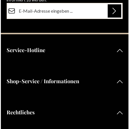
E-Mail-Adresse*
Datenschutz
Die mit einem Stern (*) markierten Felder sind Pflichtfelder.
Ich habe die
Datenschutzbestimmungen
zur Kenntnis
genommen und die
AGB
gelesen und bin mit ihnen
einverstanden.
Service-Hotline
Shop-Service / Informationen
Rechtliches