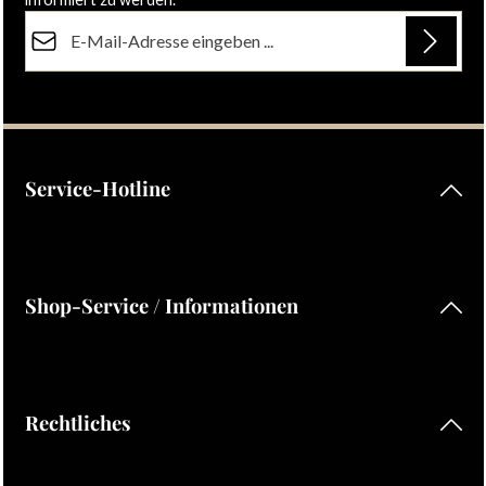
E-Mail-Adresse*
Datenschutz
Die mit einem Stern (*) markierten Felder sind Pflichtfelder.
Ich habe die
Datenschutzbestimmungen
zur Kenntnis
genommen und die
AGB
gelesen und bin mit ihnen
einverstanden.
Service-Hotline
Shop-Service / Informationen
Rechtliches