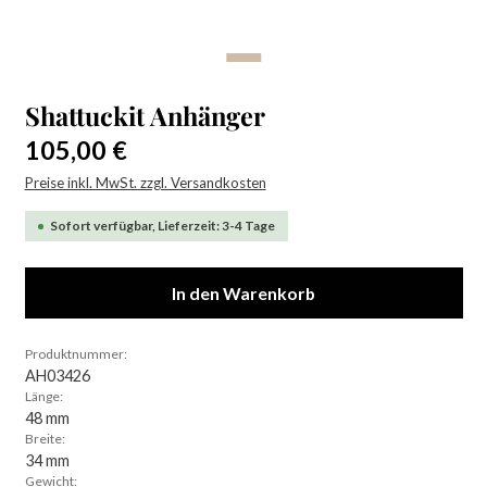
Shattuckit Anhänger
Regulärer Preis:
105,00 €
Preise inkl. MwSt. zzgl. Versandkosten
Sofort verfügbar, Lieferzeit: 3-4 Tage
In den Warenkorb
Produktnummer:
AH03426
Länge:
48 mm
Breite:
34 mm
Gewicht: