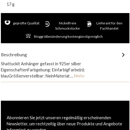
17 g
geprüfte Qualität
Nickelfreie
Lieferant für den
Schmuckstücke
Fachhandel
Ringgrößenänderung kostengünstig möglich
Beschreibung
Shattuckit Anhänger gefasst in 925er silber
EigenschaftenFarbgebung: EinfarbigFarbe(n):
blauGrößenverstellbar: NeinMaterial:…
Mehr
Abonnieren Sie jetzt unseren regelmäßig erscheinenden
Newsletter, um rechtzeitig über neue Produkte und Angebote
informiert zu werden.