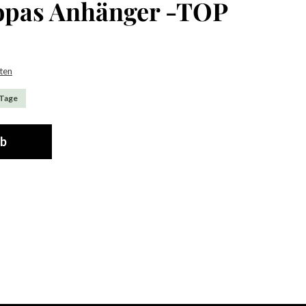
topas Anhänger -TOP
sten
 Tage
rb