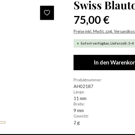
Swiss Blau
Regulärer Preis:
75,00 €
Preise inkl. MwSt. zzgl. Versandko
Sofort verfügbar, Lieferzeit: 3-4
In den Warenko
Produktnummer:
AH02187
Länge:
11 mm
Breite:
9 mm
Gewicht:
2 g