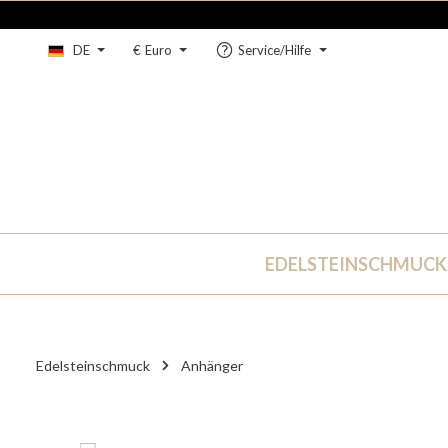
um Hauptinhalt springen
Zur Hauptnavigation springen
DE
€
Euro
Service/Hilfe
EDELSTEINSCHMUCK
Edelsteinschmuck
Anhänger