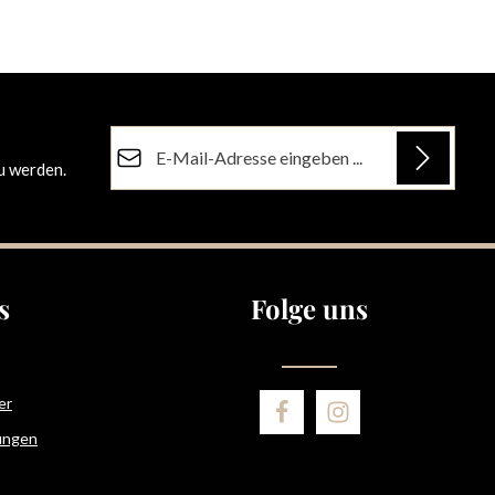
E-Mail-Adresse*
u werden.
Datenschutz
Die mit einem Stern (*) markierten Felder sind
Ich habe die
Datenschutzbestimmungen
zur
Pflichtfelder.
Kenntnis genommen und die
AGB
gelesen und
bin mit ihnen einverstanden.
s
Folge uns
er
ungen