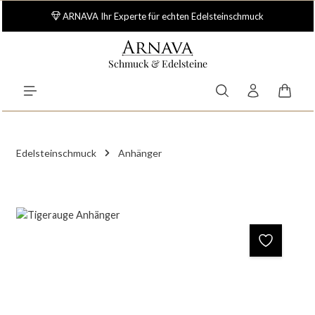
Zum Hauptinhalt springen
ARNAVA Ihr Experte für echten Edelsteinschmuck
Schmuck & Edelsteine
Waren
Edelsteinschmuck
Anhänger
Bildergalerie überspringen