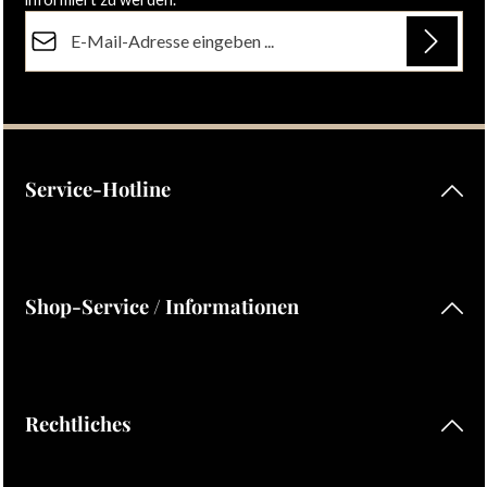
E-Mail-Adresse*
Datenschutz
Die mit einem Stern (*) markierten Felder sind Pflichtfelder.
Ich habe die
Datenschutzbestimmungen
zur Kenntnis
genommen und die
AGB
gelesen und bin mit ihnen
einverstanden.
Service-Hotline
Shop-Service / Informationen
Rechtliches