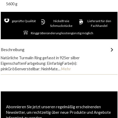
5600 g
geprüfte Qualität
Nickelfreie
Lieferant für den
Schmuckstücke
Fachhandel
Ringgrößenänderung kostengünstig möglich
Beschreibung
Natürliche Turmalin Ring gefasst in 925er silber
EigenschaftenFarbgebung: EinfarbigFarbe(n):
pinkGrößenverstellbar: NeinMate…
Mehr
Abonnieren Sie jetzt unseren regelmäßig erscheinenden
Newsletter, um rechtzeitig über neue Produkte und Angebote
informiert zu werden.