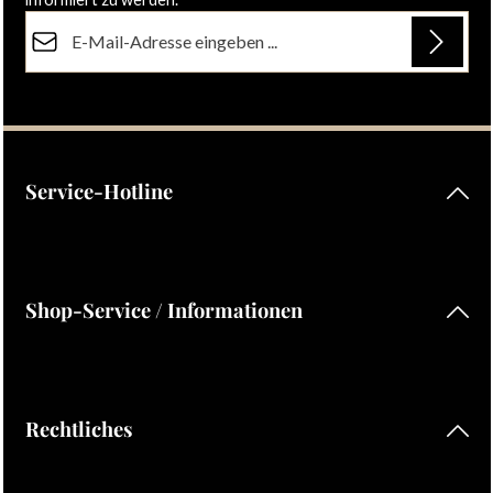
E-Mail-Adresse*
Datenschutz
Die mit einem Stern (*) markierten Felder sind Pflichtfelder.
Ich habe die
Datenschutzbestimmungen
zur Kenntnis
genommen und die
AGB
gelesen und bin mit ihnen
einverstanden.
Service-Hotline
Shop-Service / Informationen
Rechtliches