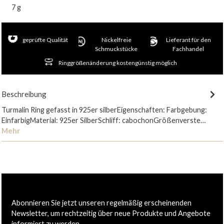
7 g
geprüfte Qualität
Nickelfreie
Lieferant für den
Schmuckstücke
Fachhandel
Ringgrößenänderung kostengünstig möglich
Beschreibung
Turmalin Ring gefasst in 925er silberEigenschaften: Farbgebung:
EinfarbigMaterial: 925er SilberSchliff: cabochonGrößenverste…
Mehr
Abonnieren Sie jetzt unseren regelmäßig erscheinenden
Newsletter, um rechtzeitig über neue Produkte und Angebote
informiert zu werden.