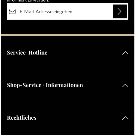
E-Mail-Adresse*
Datenschutz
Die mit einem Stern (*) markierten Felder sind Pflichtfelder.
Ich habe die
Datenschutzbestimmungen
zur Kenntnis
genommen und die
AGB
gelesen und bin mit ihnen
einverstanden.
Service-Hotline
Shop-Service / Informationen
Rechtliches