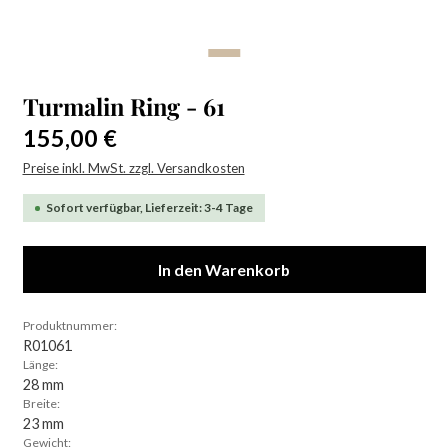
Turmalin Ring - 61
Regulärer Preis:
155,00 €
Preise inkl. MwSt. zzgl. Versandkosten
Sofort verfügbar, Lieferzeit: 3-4 Tage
In den Warenkorb
Produktnummer:
R01061
Länge:
28 mm
Breite:
23 mm
Gewicht: