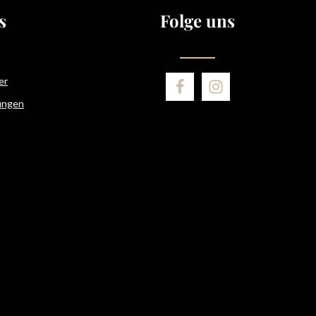
bin mit ihnen einverstanden.
s
Folge uns
er
ungen