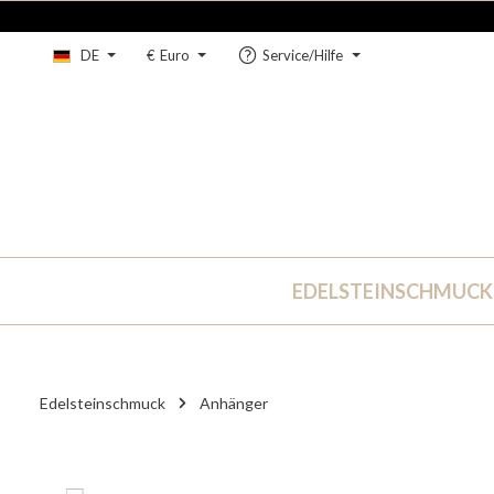
um Hauptinhalt springen
Zur Hauptnavigation springen
DE
€
Euro
Service/Hilfe
EDELSTEINSCHMUCK
Edelsteinschmuck
Anhänger