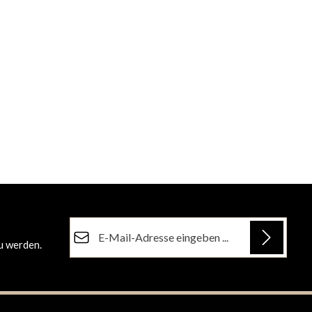
E-Mail-Adresse*
u werden.
Datenschutz
Die mit einem Stern (*) markierten Felder sind
Ich habe die
Datenschutzbestimmungen
zur
Pflichtfelder.
Kenntnis genommen und die
AGB
gelesen und