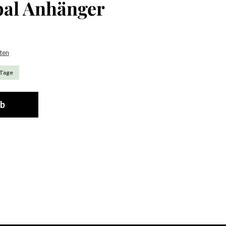
pal Anhänger
sten
 Tage
rb