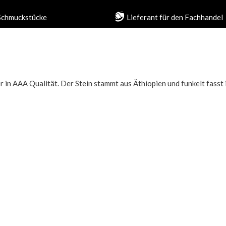
 Schmuckstücke
Lieferant für den Fachhandel
in AAA Qualität. Der Stein stammt aus Äthiopien und funkelt fasst i