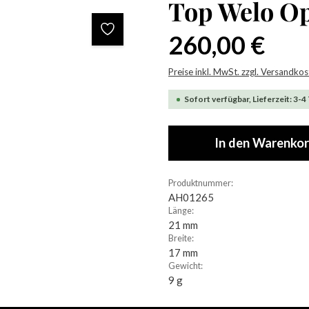
Top Welo O
Regulärer Preis:
260,00 €
Preise inkl. MwSt. zzgl. Versandko
Sofort verfügbar, Lieferzeit: 3-4
In den Warenko
Produktnummer:
AH01265
Länge:
21 mm
Breite:
17 mm
Gewicht:
9 g