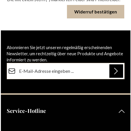
Widerruf bestätigen
Abonnieren Sie jetzt unseren regelmäßig erscheinenden
Newsletter, um rechtzeitig über neue Produkte und Angebote
informiert zu werden.
E-Mail-Adresse*
Datenschutz
Die mit einem Stern (*) markierten Felder sind Pflichtfelder.
Ich habe die
Datenschutzbestimmungen
zur Kenntnis
genommen und die
AGB
gelesen und bin mit ihnen
einverstanden.
Service-Hotline