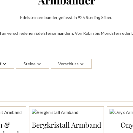
Armbänder
Edelsteinarmbänder gefasst in 925 Sterling Silber.
 an verschiedenen Edelsteinarmändern. Von Rubin bis Mondstein oder Lar
f
Steine
Verschluss
n &
Bergkristall Armband
Ony
korb
In den Warenkorb
In 