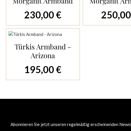
Morganit Armband
Morganit Ar
230,00 €
250,00
Regulärer Preis:
Regulärer Preis:
Türkis Armband -
In den Warenkorb
Arizona
195,00 €
Regulärer Preis:
Abonnieren Sie jetzt unseren regelmäßig erscheinenden Newsle