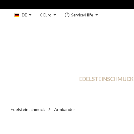
um Hauptinhalt springen
Zur Hauptnavigation springen
DE
€
Euro
Service/Hilfe
EDELSTEINSCHMUCK
Edelsteinschmuck
Armbänder