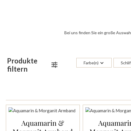
Bei uns finden Sie ein große Auswahl
Produkte
Farbe(n)
Schlif
filtern
Aquamarin &
Aquamari
In den Warenkorb
In den Waren