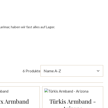
imar, haben wir fast alles auf Lager.
6 Produkte
x Armband
Türkis Armband -
den Warenkorb
In den Warenkorb