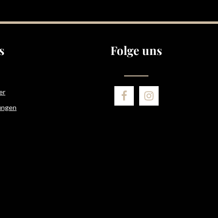
Datenschutz
Die mit einem Stern (*) markierten Felder sind
Ich habe die
Datenschutzbestimmungen
zur
Pflichtfelder.
Kenntnis genommen und die
AGB
gelesen und
bin mit ihnen einverstanden.
s
Folge uns
er
ungen