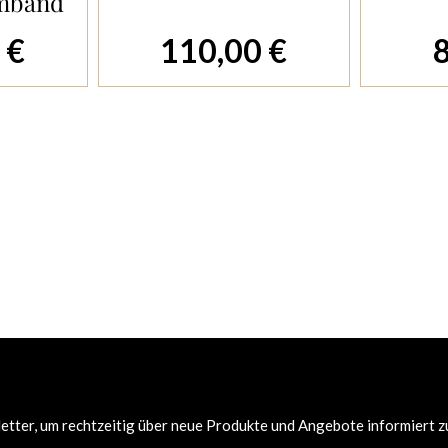
mband
 €
110,00 €
Regulärer Preis:
Re
tter, um rechtzeitig über neue Produkte und Angebote informiert z