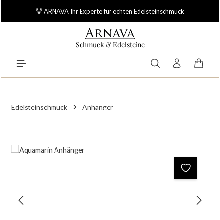
Zum Hauptinhalt springen
ARNAVA Ihr Experte für echten Edelsteinschmuck
Schmuck & Edelsteine
Waren
Edelsteinschmuck
Anhänger
Bildergalerie überspringen