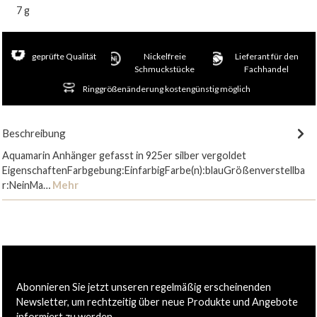
7 g
geprüfte Qualität
Nickelfreie
Lieferant für den
Schmuckstücke
Fachhandel
Ringgrößenänderung kostengünstig möglich
Beschreibung
Aquamarin Anhänger gefasst in 925er silber vergoldet
EigenschaftenFarbgebung:EinfarbigFarbe(n):blauGrößenverstellba
r:NeinMa…
Mehr
Abonnieren Sie jetzt unseren regelmäßig erscheinenden
Newsletter, um rechtzeitig über neue Produkte und Angebote
informiert zu werden.