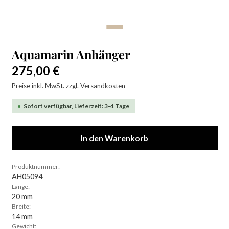
Aquamarin Anhänger
Regulärer Preis:
275,00 €
Preise inkl. MwSt. zzgl. Versandkosten
Sofort verfügbar, Lieferzeit: 3-4 Tage
In den Warenkorb
Produktnummer:
AH05094
Länge:
20 mm
Breite:
14 mm
Gewicht: