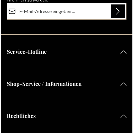
E-Mail-Adresse*
Datenschutz
Die mit einem Stern (*) markierten Felder sind Pflichtfelder.
Ich habe die
Datenschutzbestimmungen
zur Kenntnis
genommen und die
AGB
gelesen und bin mit ihnen
einverstanden.
Service-Hotline
Shop-Service / Informationen
Rechtliches