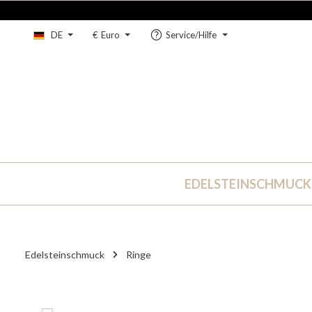
um Hauptinhalt springen
Zur Hauptnavigation springen
DE
€
Euro
Service/Hilfe
EDELSTEINSCHMUCK
Edelsteinschmuck
Ringe