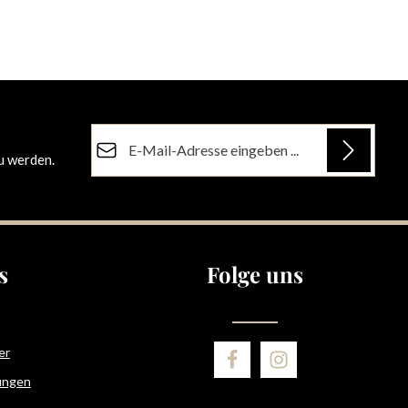
E-Mail-Adresse*
u werden.
Datenschutz
Die mit einem Stern (*) markierten Felder sind
Ich habe die
Datenschutzbestimmungen
zur
Pflichtfelder.
Kenntnis genommen und die
AGB
gelesen und
bin mit ihnen einverstanden.
s
Folge uns
er
ungen