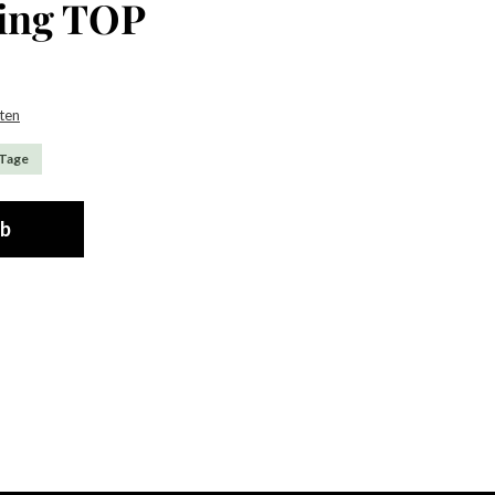
Ring TOP
sten
 Tage
rb