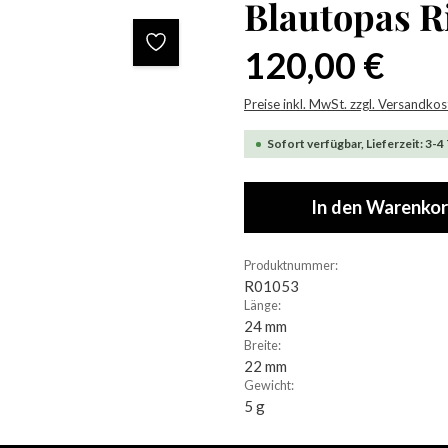
Blautopas 
Regulärer Preis:
120,00 €
Preise inkl. MwSt. zzgl. Versandko
Sofort verfügbar, Lieferzeit: 3-4
In den Warenko
Produktnummer:
R01053
Länge:
24 mm
Breite:
22 mm
Gewicht:
5 g