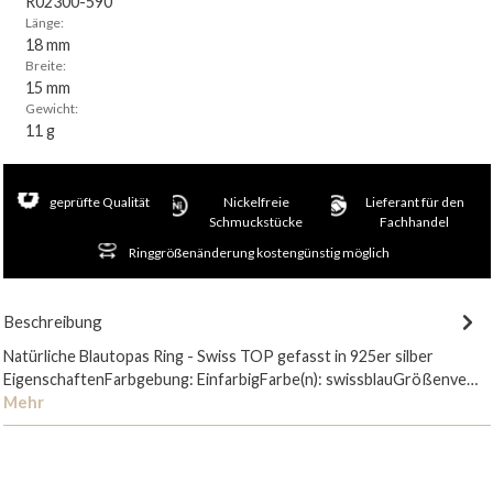
R02300-590
Länge:
18 mm
Breite:
15 mm
Gewicht:
11 g
geprüfte Qualität
Nickelfreie
Lieferant für den
Schmuckstücke
Fachhandel
Ringgrößenänderung kostengünstig möglich
Beschreibung
Natürliche Blautopas Ring - Swiss TOP gefasst in 925er silber
EigenschaftenFarbgebung: EinfarbigFarbe(n): swissblauGrößenve…
Mehr