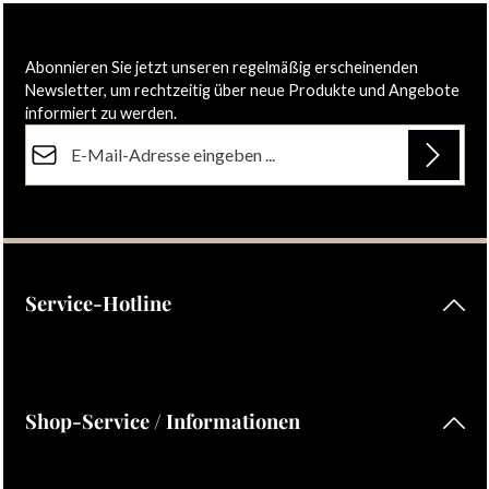
Abonnieren Sie jetzt unseren regelmäßig erscheinenden
Newsletter, um rechtzeitig über neue Produkte und Angebote
informiert zu werden.
E-Mail-Adresse*
Datenschutz
Die mit einem Stern (*) markierten Felder sind Pflichtfelder.
Ich habe die
Datenschutzbestimmungen
zur Kenntnis
genommen und die
AGB
gelesen und bin mit ihnen
einverstanden.
Service-Hotline
Shop-Service / Informationen