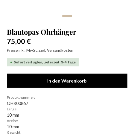
Blautopas Ohrhänger
Regulärer Preis:
75,00 €
Preise inkl. MwSt. zzgl. Versandkosten
Sofort verfügbar, Lieferzeit: 3-4 Tage
In den Warenkorb
Produktnummer:
OHR00867
Länge:
10 mm
Breite:
10 mm
Gewicht: