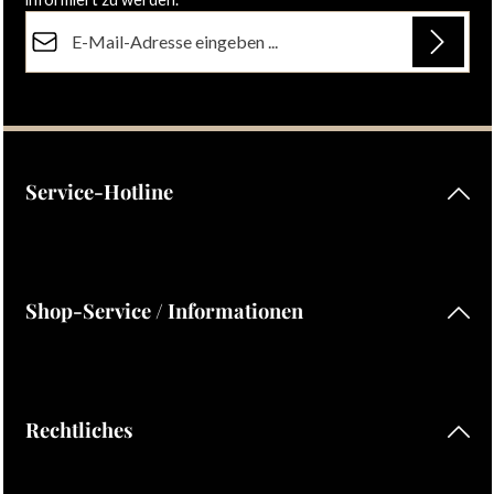
E-Mail-Adresse*
Datenschutz
Die mit einem Stern (*) markierten Felder sind Pflichtfelder.
Ich habe die
Datenschutzbestimmungen
zur Kenntnis
genommen und die
AGB
gelesen und bin mit ihnen
einverstanden.
Service-Hotline
Shop-Service / Informationen
Rechtliches