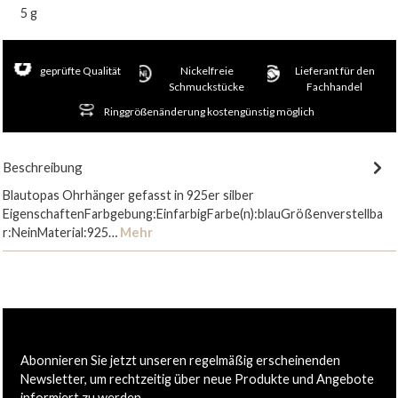
5 g
geprüfte Qualität
Nickelfreie
Lieferant für den
Schmuckstücke
Fachhandel
Ringgrößenänderung kostengünstig möglich
Beschreibung
Blautopas Ohrhänger gefasst in 925er silber
EigenschaftenFarbgebung:EinfarbigFarbe(n):blauGrößenverstellba
r:NeinMaterial:925…
Mehr
Abonnieren Sie jetzt unseren regelmäßig erscheinenden
Newsletter, um rechtzeitig über neue Produkte und Angebote
informiert zu werden.