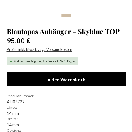
Blautopas Anhänger - Skyblue TOP
Regulärer Preis:
95,00 €
Preise inkl. MwSt. zzgl. Versandkosten
Sofort verfügbar, Lieferzeit: 3-4 Tage
In den Warenkorb
Produktnummer:
AH03727
Länge:
14 mm
Breite:
14 mm
Gewicht: