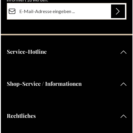
E-Mail-Adresse*
Datenschutz
Die mit einem Stern (*) markierten Felder sind Pflichtfelder.
Ich habe die
Datenschutzbestimmungen
zur Kenntnis
genommen und die
AGB
gelesen und bin mit ihnen
einverstanden.
Service-Hotline
Shop-Service / Informationen
Rechtliches