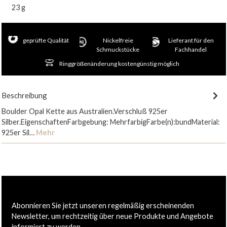
23 g
geprüfte Qualität
Nickelfreie
Lieferant für den
Schmuckstücke
Fachhandel
Ringgrößenänderung kostengünstig möglich
Beschreibung
Boulder Opal Kette aus Australien.Verschluß 925er
Silber.EigenschaftenFarbgebung: MehrfarbigFarbe(n):bundMaterial:
925er Sil…
Mehr
Abonnieren Sie jetzt unseren regelmäßig erscheinenden
Newsletter, um rechtzeitig über neue Produkte und Angebote
informiert zu werden.