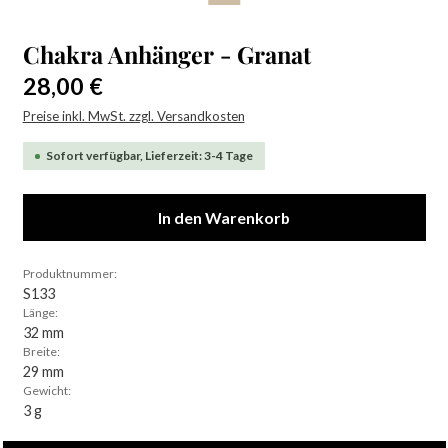
Chakra Anhänger - Granat
Regulärer Preis:
28,00 €
Preise inkl. MwSt. zzgl. Versandkosten
Sofort verfügbar, Lieferzeit: 3-4 Tage
In den Warenkorb
Produktnummer:
S133
Länge:
32 mm
Breite:
29 mm
Gewicht:
3 g