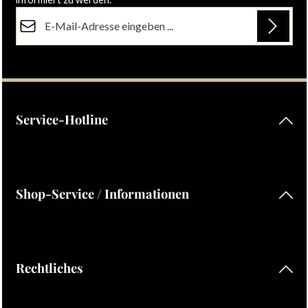
E-Mail-Adresse*
Datenschutz
Die mit einem Stern (*) markierten Felder sind Pflichtfelder.
Ich habe die
Datenschutzbestimmungen
zur Kenntnis
genommen und die
AGB
gelesen und bin mit ihnen
einverstanden.
Service-Hotline
Shop-Service / Informationen
Rechtliches