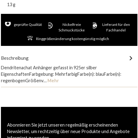
13 g
geprüfte Qualität
Nickelfreie
Lieferant für den
Schmuckstücke
Fachhandel
Ringgrößenänderung kostengünstig möglich
Beschreibung
Dendritenachat Anhänger gefasst in 925er silber
EigenschaftenFarbgebung: MehrfarbigFarbe(n): blauFarbe(n):
regenbogenGrößenv…
Mehr
Abonnieren Sie jetzt unseren regelmäßig erscheinenden
Newsletter, um rechtzeitig über neue Produkte und Angebote
informiert zu werden.