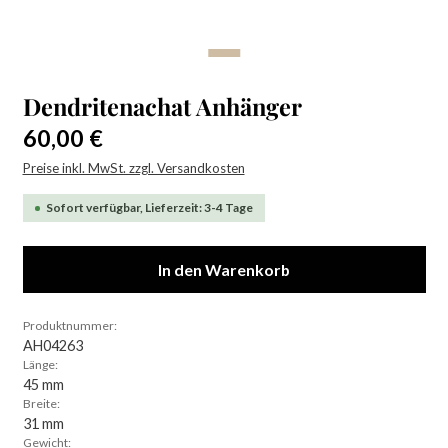
Dendritenachat Anhänger
Regulärer Preis:
60,00 €
Preise inkl. MwSt. zzgl. Versandkosten
Sofort verfügbar, Lieferzeit: 3-4 Tage
In den Warenkorb
Produktnummer:
AH04263
Länge:
45 mm
Breite:
31 mm
Gewicht: