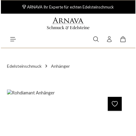
Zum Hauptinhalt springen
ARNAVA Ihr Experte für echten Edelsteinschmuck
Schmuck & Edelsteine
Waren
Edelsteinschmuck
Anhänger
Bildergalerie überspringen