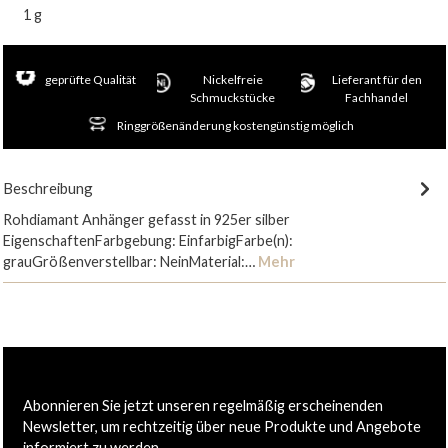
1 g
geprüfte Qualität
Nickelfreie
Lieferant für den
Schmuckstücke
Fachhandel
Ringgrößenänderung kostengünstig möglich
Beschreibung
Rohdiamant Anhänger gefasst in 925er silber
EigenschaftenFarbgebung: EinfarbigFarbe(n):
grauGrößenverstellbar: NeinMaterial:…
Mehr
Abonnieren Sie jetzt unseren regelmäßig erscheinenden
Newsletter, um rechtzeitig über neue Produkte und Angebote
informiert zu werden.