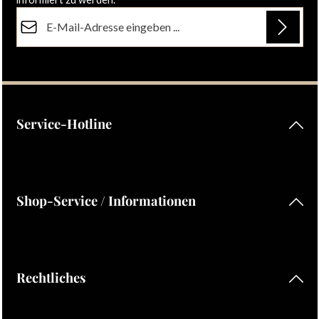
E-Mail-Adresse*
Datenschutz
Die mit einem Stern (*) markierten Felder sind Pflichtfelder.
Ich habe die
Datenschutzbestimmungen
zur Kenntnis
genommen und die
AGB
gelesen und bin mit ihnen
einverstanden.
Service-Hotline
Shop-Service / Informationen
Rechtliches