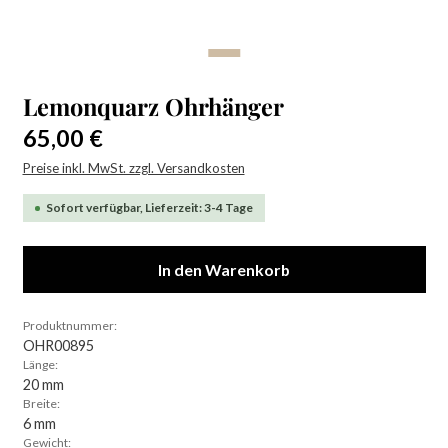
Lemonquarz Ohrhänger
Regulärer Preis:
65,00 €
Preise inkl. MwSt. zzgl. Versandkosten
Sofort verfügbar, Lieferzeit: 3-4 Tage
In den Warenkorb
Produktnummer:
OHR00895
Länge:
20 mm
Breite:
6 mm
Gewicht: