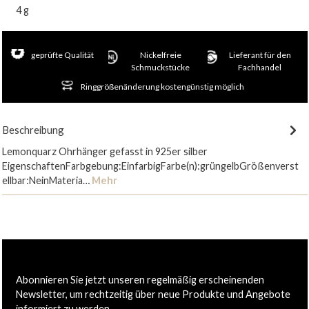
4 g
geprüfte Qualität
Nickelfreie
Lieferant für den
Schmuckstücke
Fachhandel
Ringgrößenänderung kostengünstig möglich
Beschreibung
Lemonquarz Ohrhänger gefasst in 925er silber
EigenschaftenFarbgebung:EinfarbigFarbe(n):grüngelbGrößenverst
ellbar:NeinMateria…
Mehr
Abonnieren Sie jetzt unseren regelmäßig erscheinenden
Newsletter, um rechtzeitig über neue Produkte und Angebote
informiert zu werden.