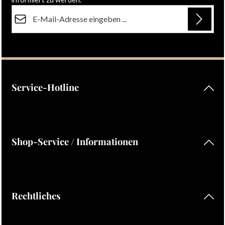
E-Mail-Adresse*
Datenschutz
Die mit einem Stern (*) markierten Felder sind Pflichtfelder.
Ich habe die
Datenschutzbestimmungen
zur Kenntnis
genommen und die
AGB
gelesen und bin mit ihnen
einverstanden.
Service-Hotline
Shop-Service / Informationen
Rechtliches