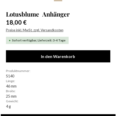
Lotusblume Anhänger
Regulärer Preis:
18,00 €
Preise inkl. MwSt. zzgl. Versandkosten
Sofort verfügbar, Lieferzeit: 3-4 Tage
In den Warenkorb
Produktnummer:
S140
Länge:
46 mm
Breite:
25 mm
Gewicht:
4 g