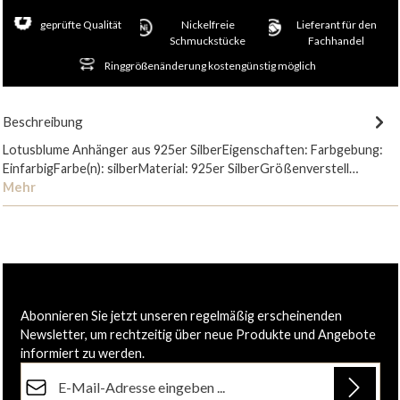
geprüfte Qualität
Nickelfreie
Lieferant für den
Schmuckstücke
Fachhandel
Ringgrößenänderung kostengünstig möglich
Beschreibung
Lotusblume Anhänger aus 925er SilberEigenschaften: Farbgebung:
EinfarbigFarbe(n): silberMaterial: 925er SilberGrößenverstell…
Mehr
Abonnieren Sie jetzt unseren regelmäßig erscheinenden
Newsletter, um rechtzeitig über neue Produkte und Angebote
informiert zu werden.
E-Mail-Adresse*