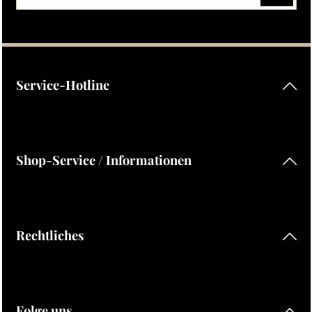
Datenschutz
Die mit einem Stern (*) markierten Felder sind Pflichtfelder.
Ich habe die
Datenschutzbestimmungen
zur Kenntnis
genommen und die
AGB
gelesen und bin mit ihnen
einverstanden.
Service-Hotline
Shop-Service / Informationen
Rechtliches
Folge uns