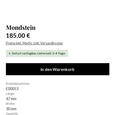
Mondstein
Regulärer Preis:
185,00 €
Preise inkl. MwSt. zzgl. Versandkosten
Sofort verfügbar, Lieferzeit: 3-4 Tage
In den Warenkorb
Produktnummer:
E00053
Länge:
47 mm
Breite:
30 mm
Gewicht: