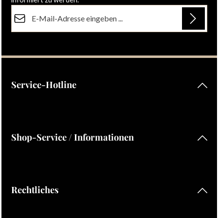
E-Mail-Adresse*
Datenschutz
Die mit einem Stern (*) markierten Felder sind Pflichtfelder.
Ich habe die
Datenschutzbestimmungen
zur Kenntnis
genommen und die
AGB
gelesen und bin mit ihnen
einverstanden.
Service-Hotline
Shop-Service / Informationen
Rechtliches