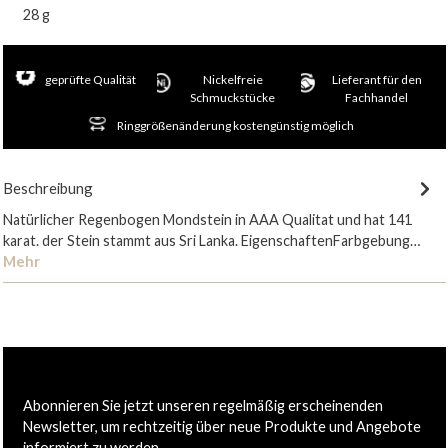
28 g
geprüfte Qualität
Nickelfreie
Lieferant für den
Schmuckstücke
Fachhandel
Ringgrößenänderung kostengünstig möglich
Beschreibung
Natürlicher Regenbogen Mondstein in AAA Qualitat und hat 141
karat. der Stein stammt aus Sri Lanka. EigenschaftenFarbgebung…
Mehr
Abonnieren Sie jetzt unseren regelmäßig erscheinenden
Newsletter, um rechtzeitig über neue Produkte und Angebote
informiert zu werden.