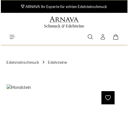
Zum Hauptinhalt springen
ARNAVA Ihr Experte für echten Edelsteinschmuck
Schmuck & Edelsteine
Waren
Edelsteinschmuck
Edelsteine
Bildergalerie überspringen