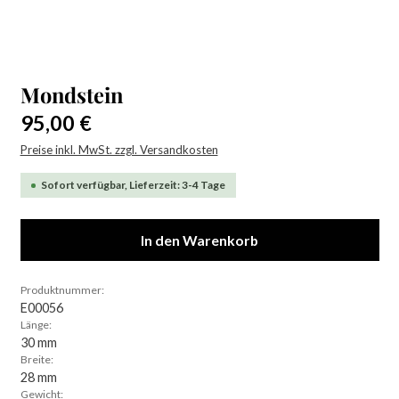
Mondstein
Regulärer Preis:
95,00 €
Preise inkl. MwSt. zzgl. Versandkosten
Sofort verfügbar, Lieferzeit: 3-4 Tage
In den Warenkorb
Produktnummer:
E00056
Länge:
30 mm
Breite:
28 mm
Gewicht: