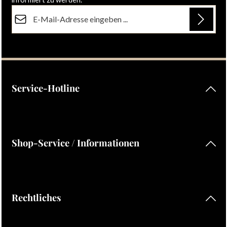
E-Mail-Adresse*
Datenschutz
Die mit einem Stern (*) markierten Felder sind Pflichtfelder.
Ich habe die
Datenschutzbestimmungen
zur Kenntnis
genommen und die
AGB
gelesen und bin mit ihnen
einverstanden.
Service-Hotline
Shop-Service / Informationen
Rechtliches