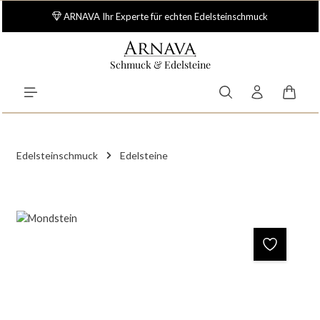
Zum Hauptinhalt springen
ARNAVA Ihr Experte für echten Edelsteinschmuck
Schmuck & Edelsteine
Waren
Edelsteinschmuck
Edelsteine
Bildergalerie überspringen