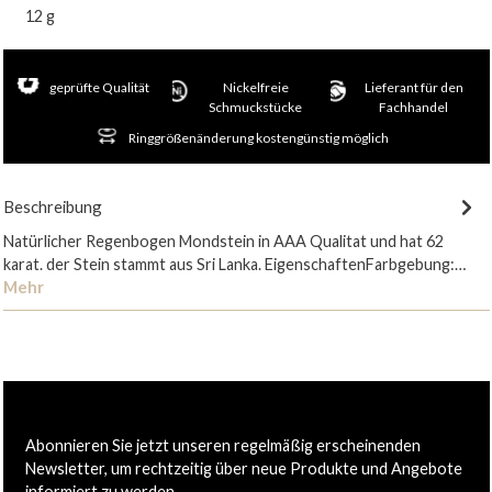
12 g
geprüfte Qualität
Nickelfreie
Lieferant für den
Schmuckstücke
Fachhandel
Ringgrößenänderung kostengünstig möglich
Beschreibung
Natürlicher Regenbogen Mondstein in AAA Qualitat und hat 62
karat. der Stein stammt aus Sri Lanka. EigenschaftenFarbgebung:…
Mehr
Abonnieren Sie jetzt unseren regelmäßig erscheinenden
Newsletter, um rechtzeitig über neue Produkte und Angebote
informiert zu werden.