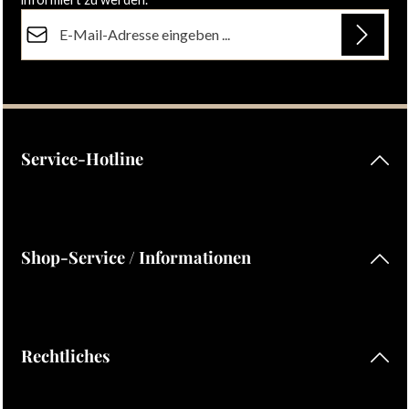
E-Mail-Adresse*
Datenschutz
Die mit einem Stern (*) markierten Felder sind Pflichtfelder.
Ich habe die
Datenschutzbestimmungen
zur Kenntnis
genommen und die
AGB
gelesen und bin mit ihnen
einverstanden.
Service-Hotline
Shop-Service / Informationen
Rechtliches