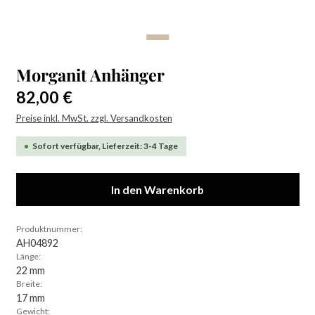
Morganit Anhänger
Regulärer Preis:
82,00 €
Preise inkl. MwSt. zzgl. Versandkosten
Sofort verfügbar, Lieferzeit: 3-4 Tage
In den Warenkorb
Produktnummer:
AH04892
Länge:
22 mm
Breite:
17 mm
Gewicht: