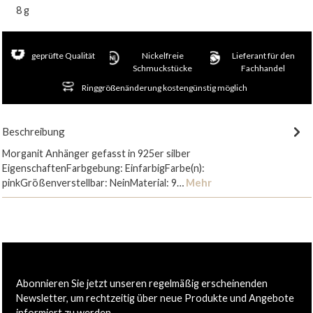
8 g
geprüfte Qualität
Nickelfreie
Lieferant für den
Schmuckstücke
Fachhandel
Ringgrößenänderung kostengünstig möglich
Beschreibung
Morganit Anhänger gefasst in 925er silber
EigenschaftenFarbgebung: EinfarbigFarbe(n):
pinkGrößenverstellbar: NeinMaterial: 9…
Mehr
Abonnieren Sie jetzt unseren regelmäßig erscheinenden
Newsletter, um rechtzeitig über neue Produkte und Angebote
informiert zu werden.