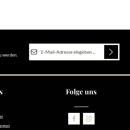
E-Mail-Adresse*
u werden.
Datenschutz
Die mit einem Stern (*) markierten Felder sind
Ich habe die
Datenschutzbestimmungen
zur
Pflichtfelder.
Kenntnis genommen und die
AGB
gelesen und
bin mit ihnen einverstanden.
s
Folge uns
er
ungen