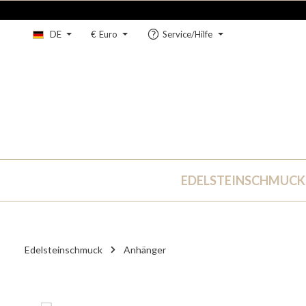
um Hauptinhalt springen
Zur Hauptnavigation springen
DE
€
Euro
Service/Hilfe
EDELSTEINSCHMUCK
Edelsteinschmuck
Anhänger