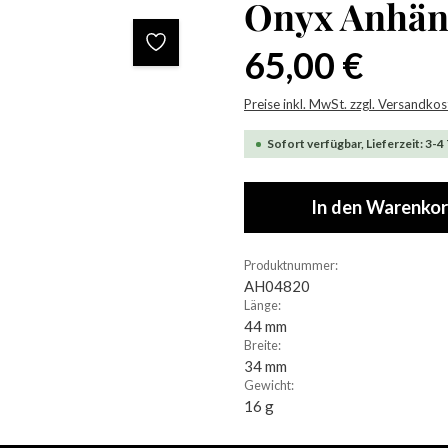
Onyx Anhän
Regulärer Preis:
65,00 €
Preise inkl. MwSt. zzgl. Versandko
Sofort verfügbar, Lieferzeit: 3-4
In den Warenko
Produktnummer:
AH04820
Länge:
44 mm
Breite:
34 mm
Gewicht:
16 g