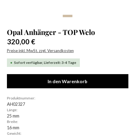
Opal Anhänger - TOP Welo
Regulärer Preis:
320,00 €
Preise inkl. MwSt. zzgl. Versandkosten
Sofort verfügbar, Lieferzeit: 3-4 Tage
In den Warenkorb
Produktnummer:
AH02327
Länge:
25 mm
Breite:
16 mm
Gewicht: