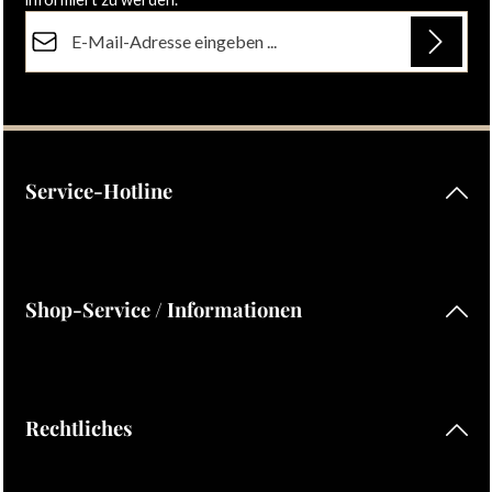
E-Mail-Adresse*
Datenschutz
Die mit einem Stern (*) markierten Felder sind Pflichtfelder.
Ich habe die
Datenschutzbestimmungen
zur Kenntnis
genommen und die
AGB
gelesen und bin mit ihnen
einverstanden.
Service-Hotline
Shop-Service / Informationen
Rechtliches