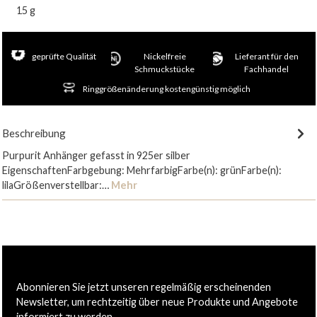
15 g
geprüfte Qualität
Nickelfreie
Lieferant für den
Schmuckstücke
Fachhandel
Ringgrößenänderung kostengünstig möglich
Beschreibung
Purpurit Anhänger gefasst in 925er silber
EigenschaftenFarbgebung: MehrfarbigFarbe(n): grünFarbe(n):
lilaGrößenverstellbar:…
Mehr
Abonnieren Sie jetzt unseren regelmäßig erscheinenden
Newsletter, um rechtzeitig über neue Produkte und Angebote
informiert zu werden.