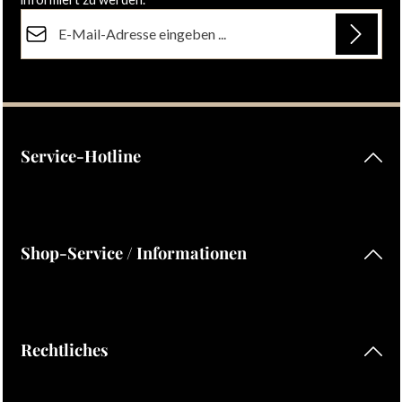
E-Mail-Adresse*
Datenschutz
Die mit einem Stern (*) markierten Felder sind Pflichtfelder.
Ich habe die
Datenschutzbestimmungen
zur Kenntnis
genommen und die
AGB
gelesen und bin mit ihnen
einverstanden.
Service-Hotline
Shop-Service / Informationen
Rechtliches