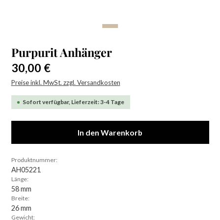
Purpurit Anhänger
Regulärer Preis:
30,00 €
Preise inkl. MwSt. zzgl. Versandkosten
Sofort verfügbar, Lieferzeit: 3-4 Tage
In den Warenkorb
Produktnummer:
AH05221
Länge:
58 mm
Breite:
26 mm
Gewicht: