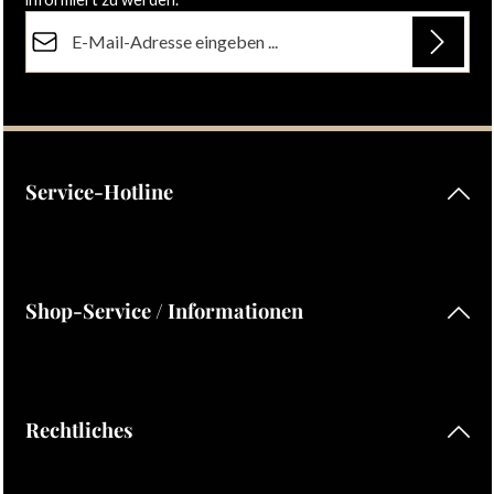
E-Mail-Adresse*
Datenschutz
Die mit einem Stern (*) markierten Felder sind Pflichtfelder.
Ich habe die
Datenschutzbestimmungen
zur Kenntnis
genommen und die
AGB
gelesen und bin mit ihnen
einverstanden.
Service-Hotline
Shop-Service / Informationen
Rechtliches