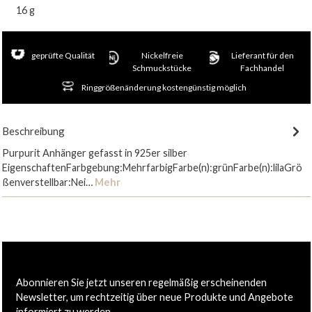
16 g
geprüfte Qualität
Nickelfreie
Lieferant für den
Schmuckstücke
Fachhandel
Ringgrößenänderung kostengünstig möglich
Beschreibung
Purpurit Anhänger gefasst in 925er silber
EigenschaftenFarbgebung:MehrfarbigFarbe(n):grünFarbe(n):lilaGrö
ßenverstellbar:Nei…
Mehr
Abonnieren Sie jetzt unseren regelmäßig erscheinenden
Newsletter, um rechtzeitig über neue Produkte und Angebote
informiert zu werden.