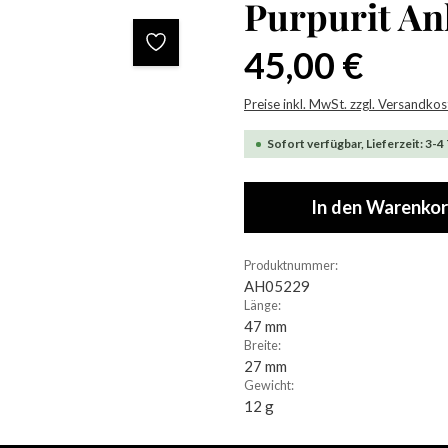
Purpurit A
Regulärer Preis:
45,00 €
Preise inkl. MwSt. zzgl. Versandko
Sofort verfügbar, Lieferzeit: 3-4
In den Warenko
Produktnummer:
AH05229
Länge:
47 mm
Breite:
27 mm
Gewicht:
12 g