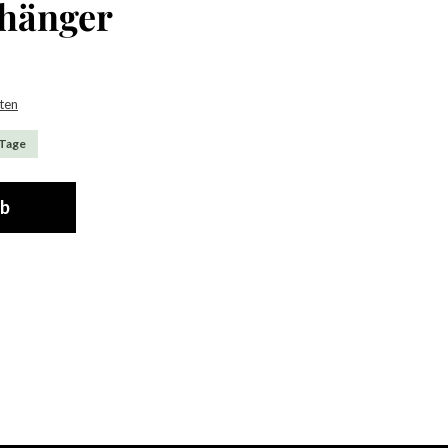
nhänger
sten
 Tage
rb