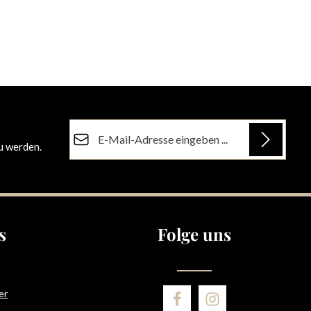
E-Mail-Adresse*
u werden.
Datenschutz
Die mit einem Stern (*) markierten Felder sind
Ich habe die
Datenschutzbestimmungen
zur
Pflichtfelder.
Kenntnis genommen und die
AGB
gelesen und
bin mit ihnen einverstanden.
s
Folge uns
er