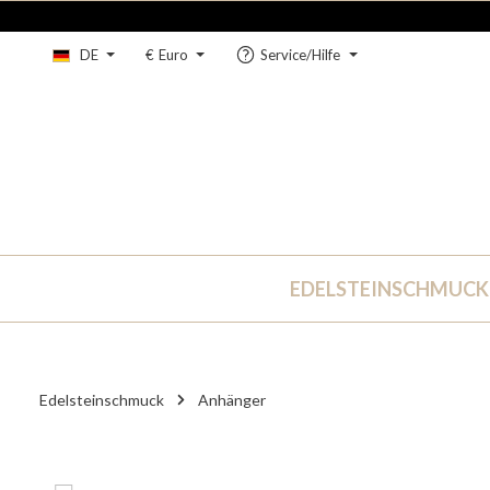
um Hauptinhalt springen
Zur Hauptnavigation springen
DE
€
Euro
Service/Hilfe
EDELSTEINSCHMUCK
Edelsteinschmuck
Anhänger