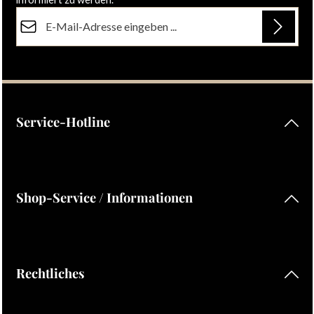
E-Mail-Adresse*
Datenschutz
Die mit einem Stern (*) markierten Felder sind Pflichtfelder.
Ich habe die
Datenschutzbestimmungen
zur Kenntnis
genommen und die
AGB
gelesen und bin mit ihnen
einverstanden.
Service-Hotline
Shop-Service / Informationen
Rechtliches