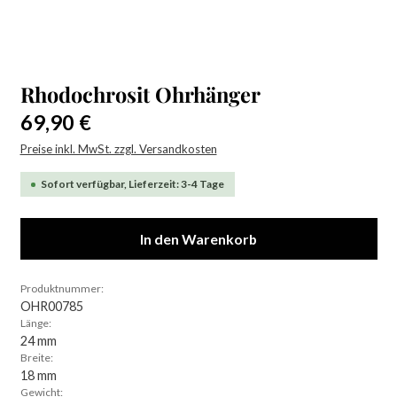
Rhodochrosit Ohrhänger
Regulärer Preis:
69,90 €
Preise inkl. MwSt. zzgl. Versandkosten
Sofort verfügbar, Lieferzeit: 3-4 Tage
In den Warenkorb
Produktnummer:
OHR00785
Länge:
24 mm
Breite:
18 mm
Gewicht: