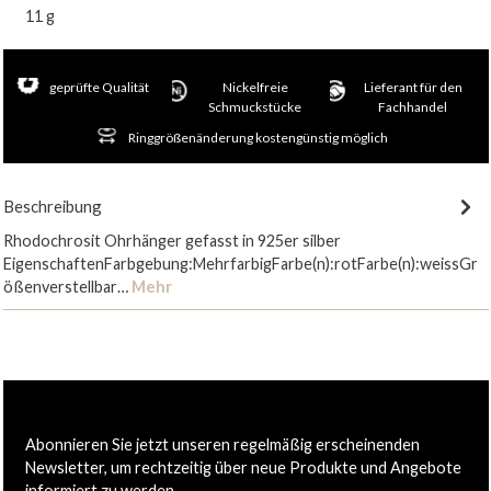
11 g
geprüfte Qualität
Nickelfreie
Lieferant für den
Schmuckstücke
Fachhandel
Ringgrößenänderung kostengünstig möglich
Beschreibung
Rhodochrosit Ohrhänger gefasst in 925er silber
EigenschaftenFarbgebung:MehrfarbigFarbe(n):rotFarbe(n):weissGr
ößenverstellbar…
Mehr
Abonnieren Sie jetzt unseren regelmäßig erscheinenden
Newsletter, um rechtzeitig über neue Produkte und Angebote
informiert zu werden.