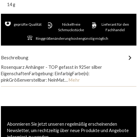
14 g
geprüfte Qualität
Nickelfreie
Lieferant für den
Schmuckstücke
Fachhandel
Ringgrößenänderung kostengünstig möglich
Beschreibung
Rosenquarz Anhänger - TOP gefasst in 925er silber
EigenschaftenFarbgebung: EinfarbigFarbe(n):
pinkGrößenverstellbar: NeinMat…
Mehr
Abonnieren Sie jetzt unseren regelmäßig erscheinenden
Newsletter, um rechtzeitig über neue Produkte und Angebote
informiert zu werden.