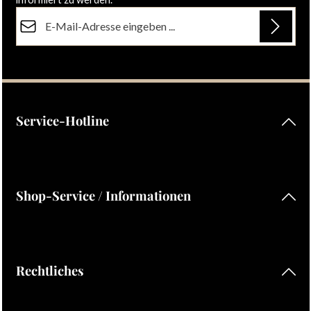
E-Mail-Adresse*
Datenschutz
Die mit einem Stern (*) markierten Felder sind Pflichtfelder.
Ich habe die
Datenschutzbestimmungen
zur Kenntnis
genommen und die
AGB
gelesen und bin mit ihnen
einverstanden.
Service-Hotline
Shop-Service / Informationen
Rechtliches