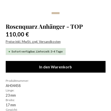
Rosenquarz Anhänger - TOP
Regulärer Preis:
110,00 €
Preise inkl. MwSt. zzgl. Versandkosten
Sofort verfügbar, Lieferzeit: 3-4 Tage
In den Warenkorb
Produktnummer:
AH04458
Länge:
23 mm
Breite:
17 mm
Gewicht: