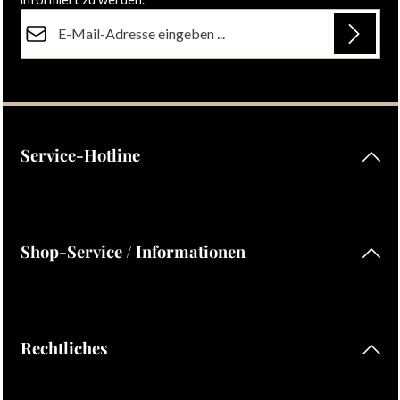
E-Mail-Adresse*
Datenschutz
Die mit einem Stern (*) markierten Felder sind Pflichtfelder.
Ich habe die
Datenschutzbestimmungen
zur Kenntnis
genommen und die
AGB
gelesen und bin mit ihnen
einverstanden.
Service-Hotline
Shop-Service / Informationen
Rechtliches