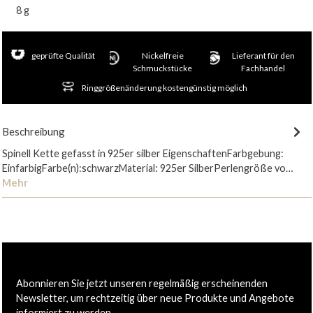
8 g
geprüfte Qualität
Nickelfreie
Lieferant für den
Schmuckstücke
Fachhandel
Ringgrößenänderung kostengünstig möglich
Beschreibung
Spinell Kette gefasst in 925er silber EigenschaftenFarbgebung:
EinfarbigFarbe(n):schwarzMaterial: 925er SilberPerlengröße vo…
Mehr
Abonnieren Sie jetzt unseren regelmäßig erscheinenden
Newsletter, um rechtzeitig über neue Produkte und Angebote
informiert zu werden.