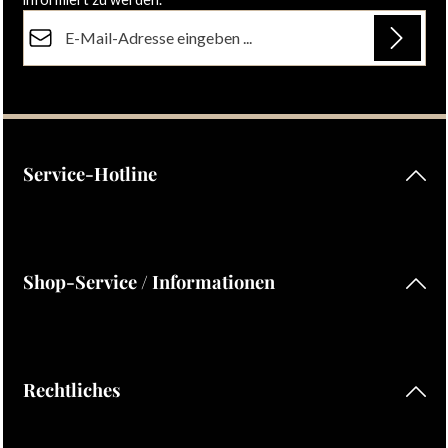
E-Mail-Adresse*
Datenschutz
Die mit einem Stern (*) markierten Felder sind Pflichtfelder.
Ich habe die
Datenschutzbestimmungen
zur Kenntnis
genommen und die
AGB
gelesen und bin mit ihnen
einverstanden.
Service-Hotline
Shop-Service / Informationen
Rechtliches