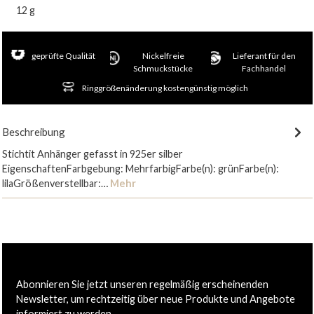
12 g
geprüfte Qualität
Nickelfreie
Lieferant für den
Schmuckstücke
Fachhandel
Ringgrößenänderung kostengünstig möglich
Beschreibung
Stichtit Anhänger gefasst in 925er silber
EigenschaftenFarbgebung: MehrfarbigFarbe(n): grünFarbe(n):
lilaGrößenverstellbar:…
Mehr
Abonnieren Sie jetzt unseren regelmäßig erscheinenden
Newsletter, um rechtzeitig über neue Produkte und Angebote
informiert zu werden.