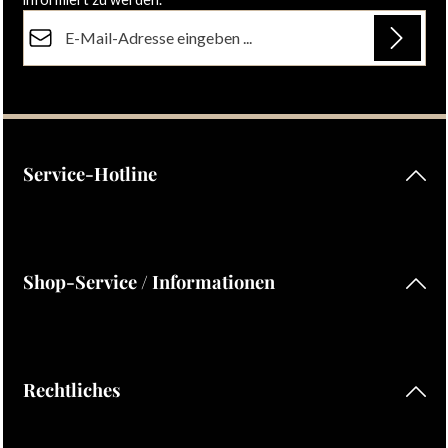
E-Mail-Adresse*
Datenschutz
Die mit einem Stern (*) markierten Felder sind Pflichtfelder.
Ich habe die
Datenschutzbestimmungen
zur Kenntnis
genommen und die
AGB
gelesen und bin mit ihnen
einverstanden.
Service-Hotline
Shop-Service / Informationen
Rechtliches