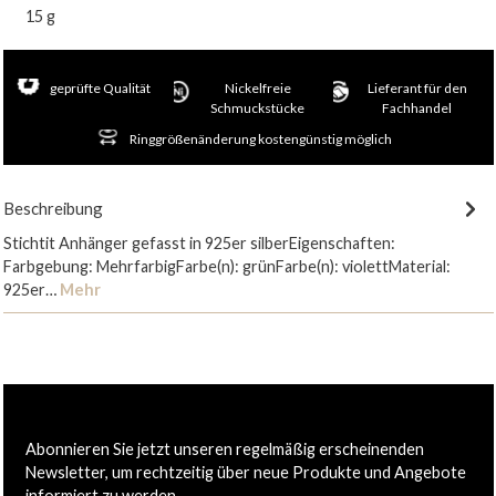
15 g
geprüfte Qualität
Nickelfreie
Lieferant für den
Schmuckstücke
Fachhandel
Ringgrößenänderung kostengünstig möglich
Beschreibung
Stichtit Anhänger gefasst in 925er silberEigenschaften:
Farbgebung: MehrfarbigFarbe(n): grünFarbe(n): violettMaterial:
925er…
Mehr
Abonnieren Sie jetzt unseren regelmäßig erscheinenden
Newsletter, um rechtzeitig über neue Produkte und Angebote
informiert zu werden.