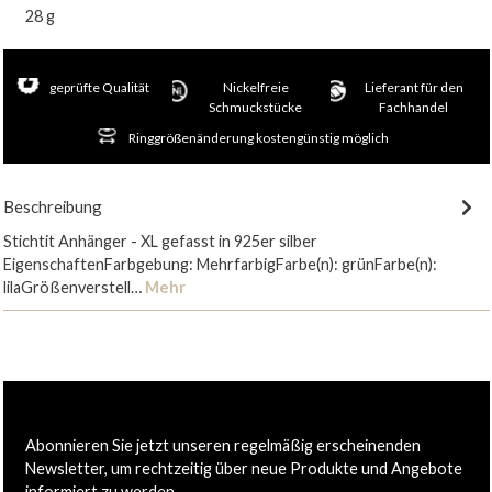
28 g
geprüfte Qualität
Nickelfreie
Lieferant für den
Schmuckstücke
Fachhandel
Ringgrößenänderung kostengünstig möglich
Beschreibung
Stichtit Anhänger - XL gefasst in 925er silber
EigenschaftenFarbgebung: MehrfarbigFarbe(n): grünFarbe(n):
lilaGrößenverstell…
Mehr
Abonnieren Sie jetzt unseren regelmäßig erscheinenden
Newsletter, um rechtzeitig über neue Produkte und Angebote
informiert zu werden.