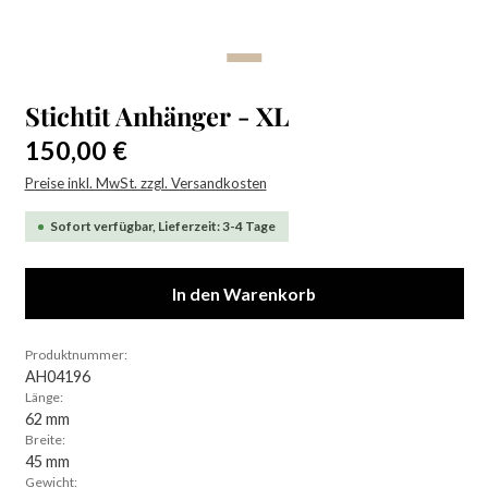
Stichtit Anhänger - XL
Regulärer Preis:
150,00 €
Preise inkl. MwSt. zzgl. Versandkosten
Sofort verfügbar, Lieferzeit: 3-4 Tage
In den Warenkorb
Produktnummer:
AH04196
Länge:
62 mm
Breite:
45 mm
Gewicht: