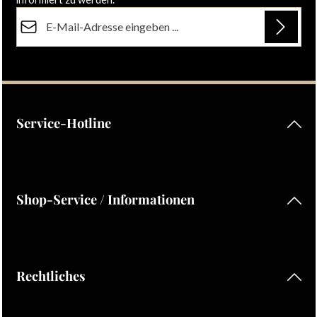
E-Mail-Adresse*
Datenschutz
Die mit einem Stern (*) markierten Felder sind Pflichtfelder.
Ich habe die
Datenschutzbestimmungen
zur Kenntnis
genommen und die
AGB
gelesen und bin mit ihnen
einverstanden.
Service-Hotline
Shop-Service / Informationen
Rechtliches