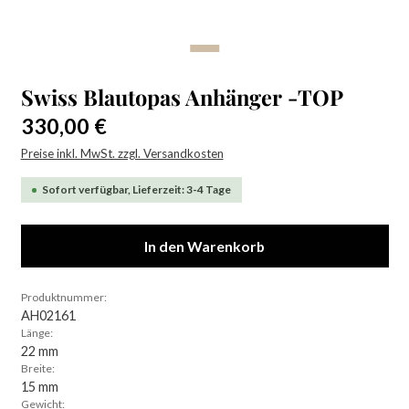
Swiss Blautopas Anhänger -TOP
Regulärer Preis:
330,00 €
Preise inkl. MwSt. zzgl. Versandkosten
Sofort verfügbar, Lieferzeit: 3-4 Tage
In den Warenkorb
Produktnummer:
AH02161
Länge:
22 mm
Breite:
15 mm
Gewicht: