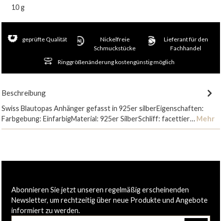
10 g
geprüfte Qualität
Nickelfreie
Lieferant für den
Schmuckstücke
Fachhandel
Ringgrößenänderung kostengünstig möglich
Beschreibung
Swiss Blautopas Anhänger gefasst in 925er silberEigenschaften:
Farbgebung: EinfarbigMaterial: 925er SilberSchliff: facettier…
Mehr
Abonnieren Sie jetzt unseren regelmäßig erscheinenden
Newsletter, um rechtzeitig über neue Produkte und Angebote
informiert zu werden.
E-Mail-Adresse*