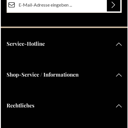
Datenschutz
Die mit einem Stern (*) markierten Felder sind Pflichtfelder.
Ich habe die
Datenschutzbestimmungen
zur Kenntnis
genommen und die
AGB
gelesen und bin mit ihnen
einverstanden.
Service-Hotline
Shop-Service / Informationen
Rechtliches