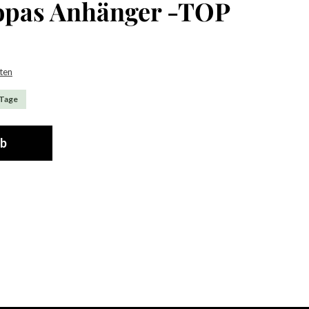
topas Anhänger -TOP
sten
 Tage
rb