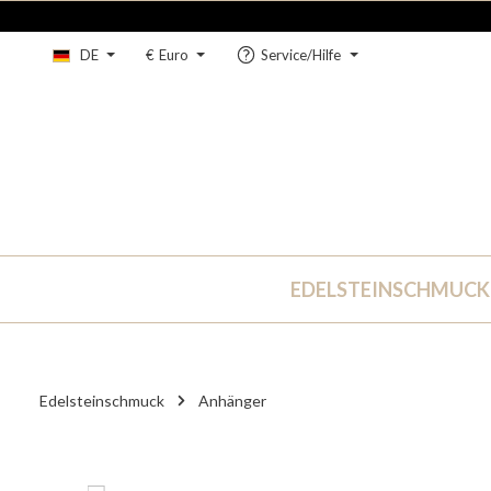
um Hauptinhalt springen
Zur Hauptnavigation springen
DE
€
Euro
Service/Hilfe
EDELSTEINSCHMUCK
Edelsteinschmuck
Anhänger