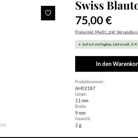
Swiss Blau
Regulärer Preis:
75,00 €
Preise inkl. MwSt. zzgl. Versandko
Sofort verfügbar, Lieferzeit: 3-4
In den Warenko
Produktnummer:
AH02187
Länge:
11 mm
Breite:
9 mm
Gewicht:
2 g