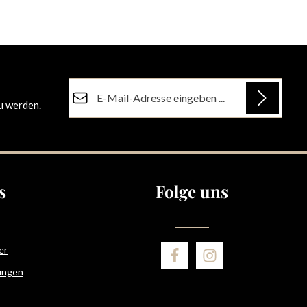
E-Mail-Adresse*
u werden.
Datenschutz
Die mit einem Stern (*) markierten Felder sind
Ich habe die
Datenschutzbestimmungen
zur
Pflichtfelder.
Kenntnis genommen und die
AGB
gelesen und
bin mit ihnen einverstanden.
s
Folge uns
er
ungen