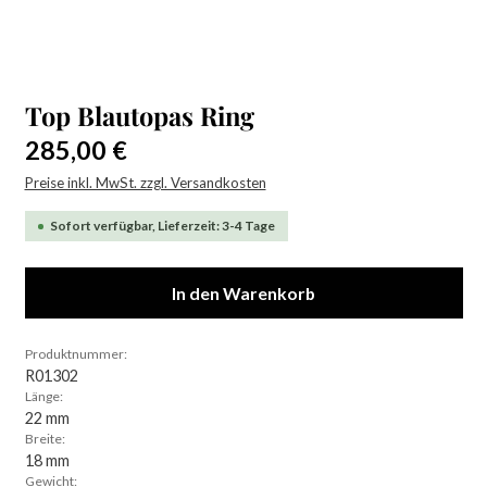
Top Blautopas Ring
Regulärer Preis:
285,00 €
Preise inkl. MwSt. zzgl. Versandkosten
Sofort verfügbar, Lieferzeit: 3-4 Tage
In den Warenkorb
Produktnummer:
R01302
Länge:
22 mm
Breite:
18 mm
Gewicht: