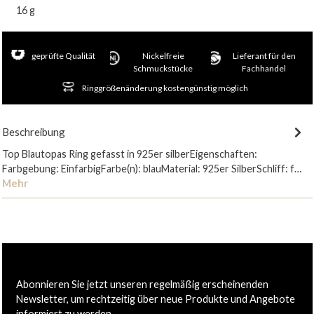
16 g
geprüfte Qualität
Nickelfreie
Lieferant für den
Schmuckstücke
Fachhandel
Ringgrößenänderung kostengünstig möglich
Beschreibung
Top Blautopas Ring gefasst in 925er silberEigenschaften:
Farbgebung: EinfarbigFarbe(n): blauMaterial: 925er SilberSchliff: f…
Mehr
Abonnieren Sie jetzt unseren regelmäßig erscheinenden
Newsletter, um rechtzeitig über neue Produkte und Angebote
informiert zu werden.