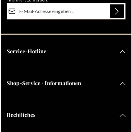
E-Mail-Adresse*
Datenschutz
Die mit einem Stern (*) markierten Felder sind Pflichtfelder.
Ich habe die
Datenschutzbestimmungen
zur Kenntnis
genommen und die
AGB
gelesen und bin mit ihnen
einverstanden.
Service-Hotline
Shop-Service / Informationen
Rechtliches