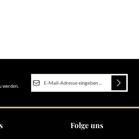
E-Mail-Adresse*
u werden.
Datenschutz
Die mit einem Stern (*) markierten Felder sind
Ich habe die
Datenschutzbestimmungen
zur
Pflichtfelder.
Kenntnis genommen und die
AGB
gelesen und
bin mit ihnen einverstanden.
s
Folge uns