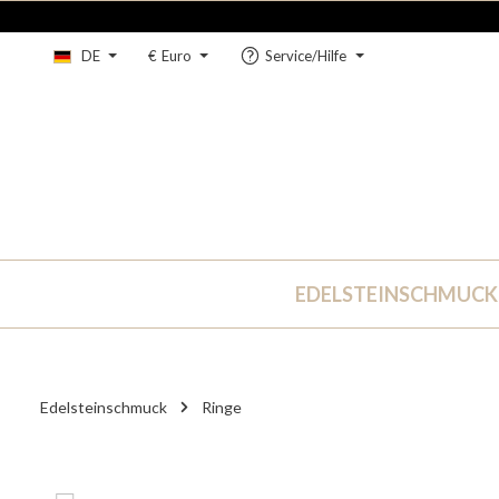
um Hauptinhalt springen
Zur Hauptnavigation springen
DE
€
Euro
Service/Hilfe
EDELSTEINSCHMUCK
Edelsteinschmuck
Ringe