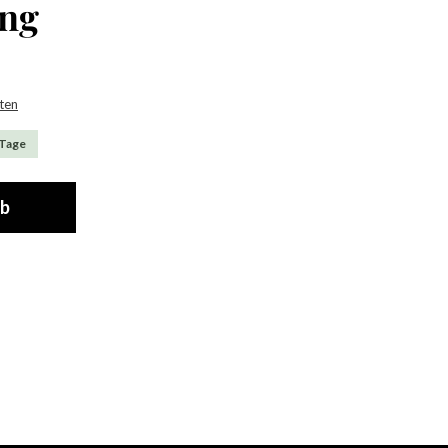
ing
sten
 Tage
rb