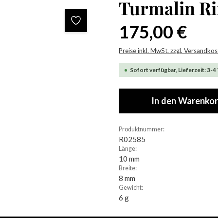
Turmalin R
Regulärer Preis:
175,00 €
Preise inkl. MwSt. zzgl. Versandko
Sofort verfügbar, Lieferzeit: 3-4
In den Warenko
Produktnummer:
R02585
Länge:
10 mm
Breite:
8 mm
Gewicht:
6 g