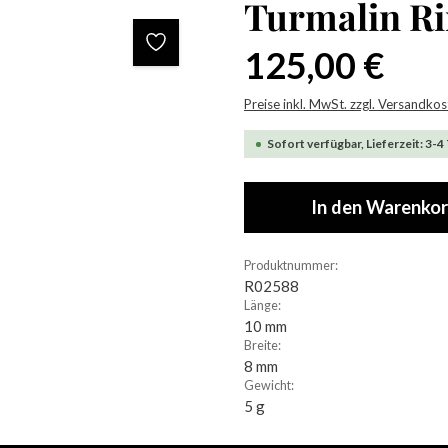
Turmalin R
Regulärer Preis:
125,00 €
Preise inkl. MwSt. zzgl. Versandko
Sofort verfügbar, Lieferzeit: 3-4
In den Warenko
Produktnummer:
R02588
Länge:
10 mm
Breite:
8 mm
Gewicht:
5 g