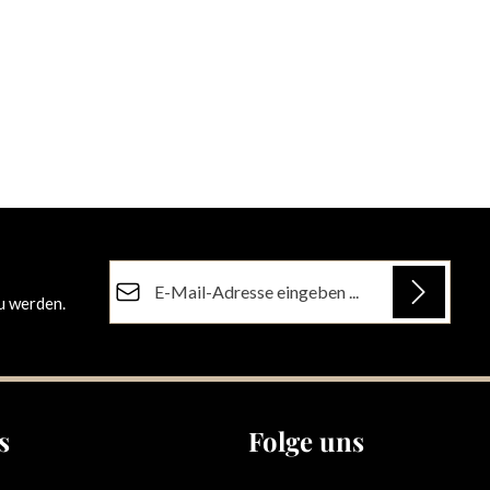
E-Mail-Adresse*
u werden.
Datenschutz
Die mit einem Stern (*) markierten Felder sind
Ich habe die
Datenschutzbestimmungen
zur
Pflichtfelder.
Kenntnis genommen und die
AGB
gelesen und
bin mit ihnen einverstanden.
s
Folge uns