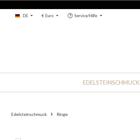
um Hauptinhalt springen
Zur Hauptnavigation springen
DE
€
Euro
Service/Hilfe
EDELSTEINSCHMUCK
Edelsteinschmuck
Ringe