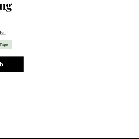
ing
sten
 Tage
rb