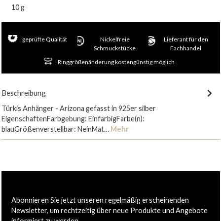
10 g
geprüfte Qualität
Nickelfreie
Lieferant für den
Schmuckstücke
Fachhandel
Ringgrößenänderung kostengünstig möglich
Beschreibung
Türkis Anhänger - Arizona gefasst in 925er silber
EigenschaftenFarbgebung: EinfarbigFarbe(n):
blauGrößenverstellbar: NeinMat…
Mehr
Abonnieren Sie jetzt unseren regelmäßig erscheinenden
Newsletter, um rechtzeitig über neue Produkte und Angebote
informiert zu werden.