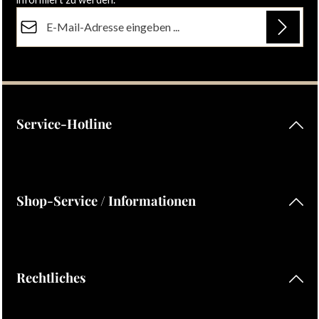
E-Mail-Adresse*
Datenschutz
Die mit einem Stern (*) markierten Felder sind Pflichtfelder.
Ich habe die
Datenschutzbestimmungen
zur Kenntnis
genommen und die
AGB
gelesen und bin mit ihnen
einverstanden.
Service-Hotline
Shop-Service / Informationen
Rechtliches