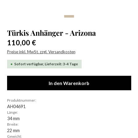
Türkis Anhänger - Arizona
Regulärer Preis:
110,00 €
Preise inkl. MwSt. zzgl. Versandkosten
Sofort verfügbar, Lieferzeit: 3-4 Tage
In den Warenkorb
Produktnummer:
AH04691
Länge:
34 mm
Breite:
22 mm
Gewicht: