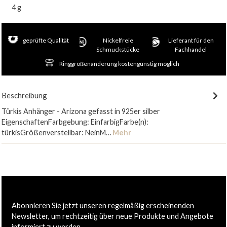
4 g
geprüfte Qualität
Nickelfreie
Lieferant für den
Schmuckstücke
Fachhandel
Ringgrößenänderung kostengünstig möglich
Beschreibung
Türkis Anhänger - Arizona gefasst in 925er silber
EigenschaftenFarbgebung: EinfarbigFarbe(n):
türkisGrößenverstellbar: NeinM…
Mehr
Abonnieren Sie jetzt unseren regelmäßig erscheinenden
Newsletter, um rechtzeitig über neue Produkte und Angebote
informiert zu werden.