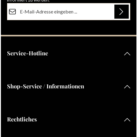
E-Mail-Adresse*
Datenschutz
Die mit einem Stern (*) markierten Felder sind Pflichtfelder.
Ich habe die
Datenschutzbestimmungen
zur Kenntnis
genommen und die
AGB
gelesen und bin mit ihnen
einverstanden.
Service-Hotline
Shop-Service / Informationen
Rechtliches